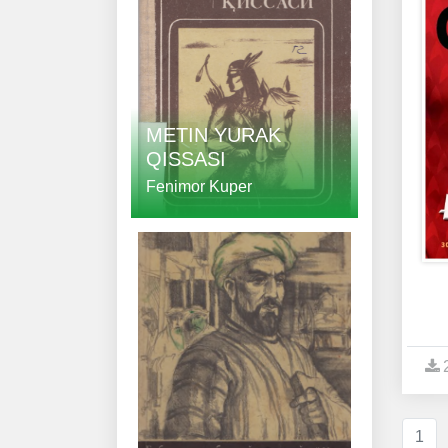
METIN YURAK
QISSASI
Fenimor Kuper
1