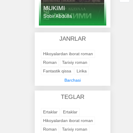
MUKIMI
Sobir Abdulla
JANRLAR
Hikoyalardan iborat roman
Roman
Tarixiy roman
Fantastik qissa
Lirika
Янги шеърлар
Barchasi
Шеърлар ва достон
TEGLAR
Ilmiy-fantastik roman
Tarixiy roman
Қисса
Ertaklar
Ertaklar
Ҳажвиялар
Қаър гулдуроси
Hikoyalardan iborat roman
Tarixiy roman
Roman
Tarixiy roman
She'rlar to'plami
Ҳикматлар