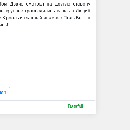
Том Дэвис смотрел на другую сторону
ще крупнее громоздились капитан Люций
 К'рооль и главный инженер Поль Вест, и
ись!"
ish
Batafsil