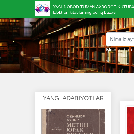
YASHNOBOD TUMAN AXBOROT-KUTUBX
Elektron kitoblarning ochiq bazasi
Misol uchun: 
YANGI ADABIYOTLAR