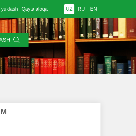
i yuklash
Qayta aloqa
UZ
RU
EN
LASH
ОМ