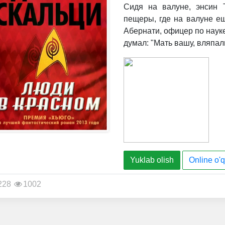
Сидя на валуне, энсин 
пещеры, где на валуне е
Абернати, офицер по науке
думал: "Мать вашу, вляпал
Yuklab olish
Online o'q
228
1002