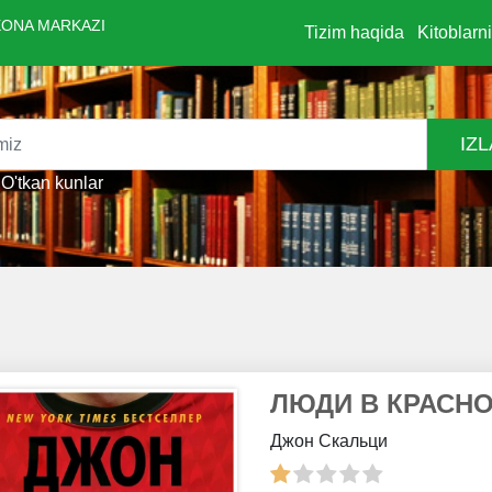
ONA MARKAZI
Tizim haqida
Kitoblarn
IZ
O'tkan kunlar
ЛЮДИ В КРАСН
Джон Скальци