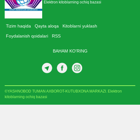
Elektron kitoblarning ochiq bazasi
Tizim haqida
Qayta aloqa
Kitoblarni yuklash
Foydalanish qoidalari
RSS
BAHAM KO'RING
©YASHNOBOD TUMAN AXBOROT-KUTUBXONA MARKAZI. Elektron
kitoblarning ochiq bazasi