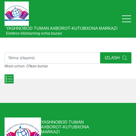
YASHNOBOD TUMAN AXBOROT-KUTUBXONA MARKAZI
Elektron kitoblarning ochiq bazasi
IZLASH
Misol uchun: O'tkan kunlar
YASHNOBOD TUMAN
AXBOROT-KUTUBXONA
MARKAZI