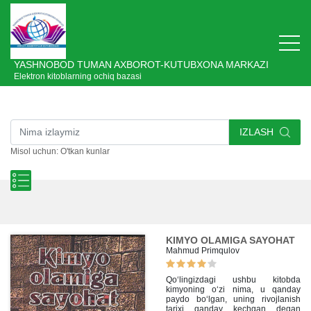
YASHNOBOD TUMAN AXBOROT-KUTUBXONA MARKAZI
Elektron kitoblarning ochiq bazasi
IZLASH
Misol uchun: O'tkan kunlar
KIMYO OLAMIGA SAYOHAT
Mahmud Primqulov
Qo‘lingizdagi ushbu kitobda
kimyoning o‘zi nima, u qanday
paydo bo‘lgan, uning rivojlanish
tarixi qanday kechgan degan