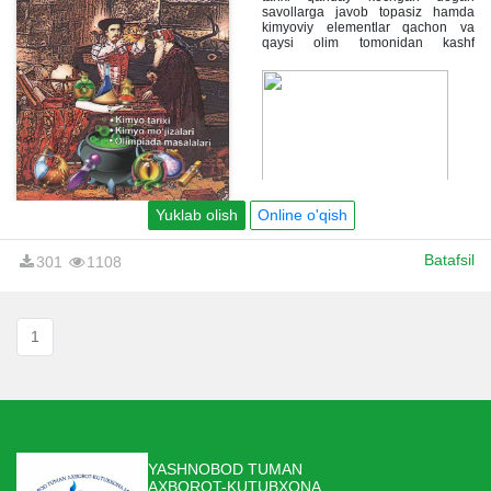
savollarga javob topasiz hamda
kimyoviy elementlar qachon va
qaysi olim tomonidan kashf
etilganini bilib olasiz. Kimyoviy
elementlar yordamida sahna
ko‘rinishlari orqali ularning xossa-
xususiyatlari bilan tanishasiz.
Shuningdek, kitobda o‘quvchilar o‘z
bilimlarini sinab ko‘rishlari uchun
olimpiada masalalari ham berilgan.
Yuklab olish
Online o'qish
Batafsil
301
1108
1
YASHNOBOD TUMAN
AXBOROT-KUTUBXONA