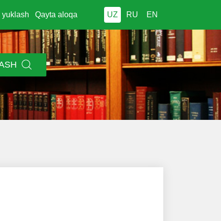
i yuklash
Qayta aloqa
UZ
RU
EN
LASH