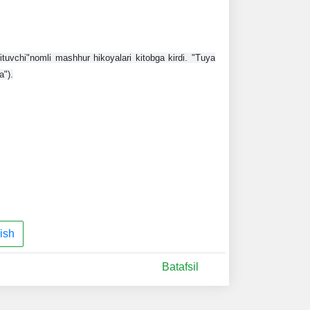
ituvchi"nomli mashhur hikoyalari kitobga kirdi. "Tuya 
a").
ish
Batafsil