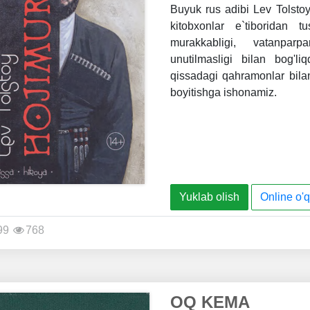
Buyuk rus adibi Lev Tolstoy
kitobxonlar e`tiboridan 
murakkabligi, vatanparp
unutilmasligi bilan bog'li
qissadagi qahramonlar bila
boyitishga ishonamiz.
Yuklab olish
Online o'q
99
768
OQ KEMA