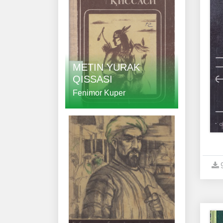
METIN YURAK
QISSASI
Fenimor Kuper