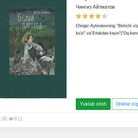
Чингиз Айтматов
Chingiz Aytmatovning "Birinchi o'q
ko'zi" va"Ertakdan keyin"("Oq kem
Yuklab olish
Online o'q
138
811