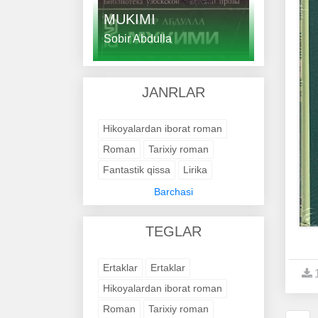
MUKIMI
Sobir Abdulla
JANRLAR
Hikoyalardan iborat roman
Roman
Tarixiy roman
Fantastik qissa
Lirika
Янги шеърлар
Barchasi
Шеърлар ва достон
TEGLAR
Ilmiy-fantastik roman
Tarixiy roman
Қисса
Ertaklar
Ertaklar
Ҳажвиялар
Қаър гулдуроси
Hikoyalardan iborat roman
Tarixiy roman
Roman
Tarixiy roman
She'rlar to'plami
Ҳикматлар