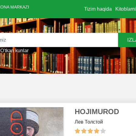
ONA MARKAZI
Tizim haqida
Kitoblarn
IZ
O'tkan kunlar
HOJIMUROD
Лев Толстой