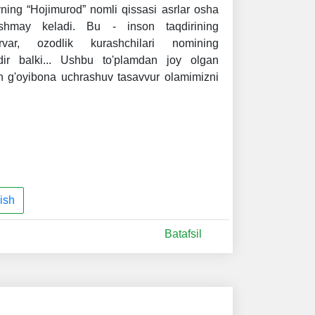
ning “Hojimurod” nomli qissasi asrlar osha
tushmay keladi. Bu - inson taqdirining
arvar, ozodlik kurashchilari nomining
qdir balki... Ushbu to'plamdan joy olgan
n g'oyibona uchrashuv tasavvur olamimizni
ish
Batafsil