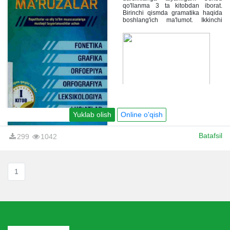
qo'llanma 3 ta kitobdan iborat.
Birinchi qismda gramatika haqida
boshlang'ich ma'lumot. Ikkinchi
qismda morfemika haqida batafsil
ma'lumot beriladi. Uchinchi qismda
sintaksis mavzusi yoritilgan.
Yuklab olish
Online o'qish
Batafsil
299
1042
1