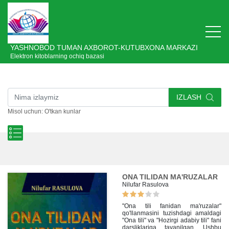
YASHNOBOD TUMAN AXBOROT-KUTUBXONA MARKAZI
Elektron kitoblarning ochiq bazasi
IZLASH
Misol uchun: O'tkan kunlar
ONA TILIDAN MA'RUZALAR
Nilufar Rasulova
"Ona tili fanidan ma'ruzalar"
qo'llanmasini tuzishdagi amaldagi
"Ona tili" va "Hozirgi adabiy tili" fani
darsliklariga tayanilgan. Ushbu