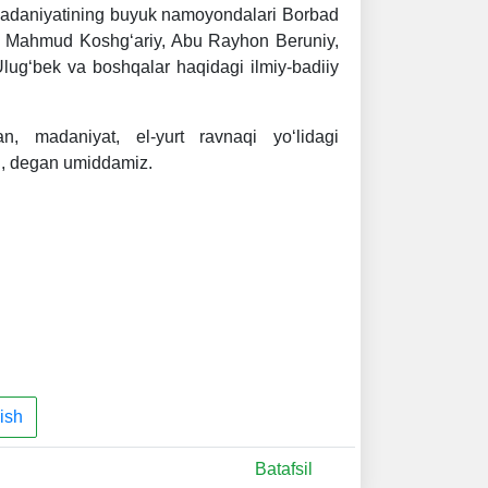
madaniyatining buyuk namoyondalari Borbad
, Mahmud Koshg‘ariy, Abu Rayhon Beruniy,
ug‘bek va boshqalar haqidagi ilmiy-badiiy
n, madaniyat, el-yurt ravnaqi yo‘lidagi
di, degan umiddamiz.
ish
Batafsil