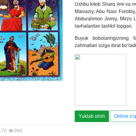
Ushbu kitob Sharq ilmi va 
Maivaziy, Abu Nasr Forobiy
Abdurahmon Jomiy, Mirzo Ul
lavhalardan tashkil topgan.
Buyuk bobolaringizning fa
zahmatlari sizga ibrat bo‘la
Yuklab olish
Online o'q
170
996