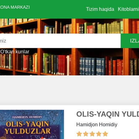
ONA MARKAZI
Tizim haqida
Kitoblarn
IZ
O'tkan kunlar
OLIS-YAQIN YU
Hamidjon Homidiy