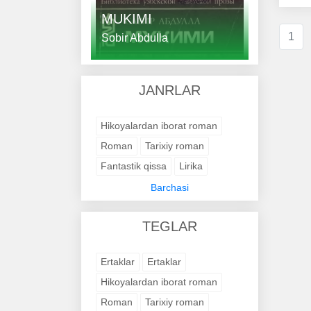
MUKIMI
1
Sobir Abdulla
JANRLAR
Hikoyalardan iborat roman
Roman
Tarixiy roman
Fantastik qissa
Lirika
Янги шеърлар
Barchasi
Шеърлар ва достон
TEGLAR
Ilmiy-fantastik roman
Tarixiy roman
Қисса
Ertaklar
Ertaklar
Ҳажвиялар
Қаър гулдуроси
Hikoyalardan iborat roman
Tarixiy roman
Roman
Tarixiy roman
She'rlar to'plami
Ҳикматлар