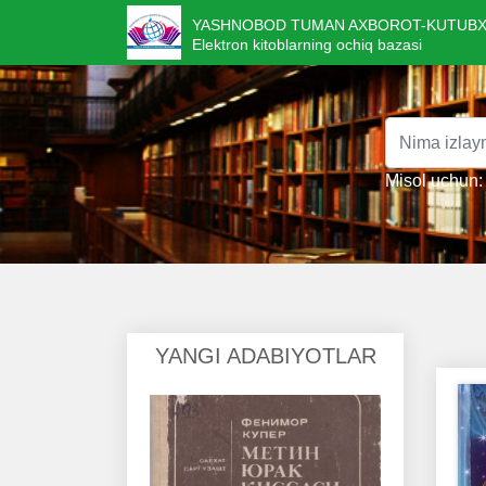
YASHNOBOD TUMAN AXBOROT-KUTUBX
Elektron kitoblarning ochiq bazasi
Misol uchun: 
YANGI ADABIYOTLAR