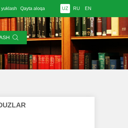
i yuklash
Qayta aloqa
UZ
RU
EN
LASH
LDUZLAR