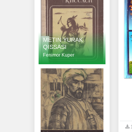
METIN YURAK
QISSASI
Fenimor Kuper