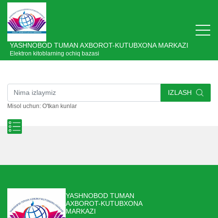
YASHNOBOD TUMAN AXBOROT-KUTUBXONA MARKAZI
Elektron kitoblarning ochiq bazasi
IZLASH
Misol uchun: O'tkan kunlar
YASHNOBOD TUMAN
AXBOROT-KUTUBXONA
MARKAZI