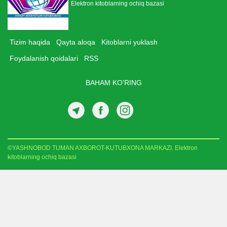
Elektron kitoblarning ochiq bazasi
Tizim haqida
Qayta aloqa
Kitoblarni yuklash
Foydalanish qoidalari
RSS
BAHAM KO'RING
©YASHNOBOD TUMAN AXBOROT-KUTUBXONA MARKAZI. Elektron
kitoblarning ochiq bazasi