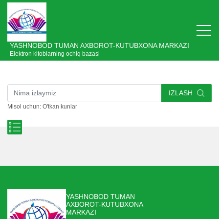
YASHNOBOD TUMAN AXBOROT-KUTUBXONA MARKAZI
Elektron kitoblarning ochiq bazasi
IZLASH
Misol uchun: O'tkan kunlar
YASHNOBOD TUMAN
AXBOROT-KUTUBXONA
MARKAZI