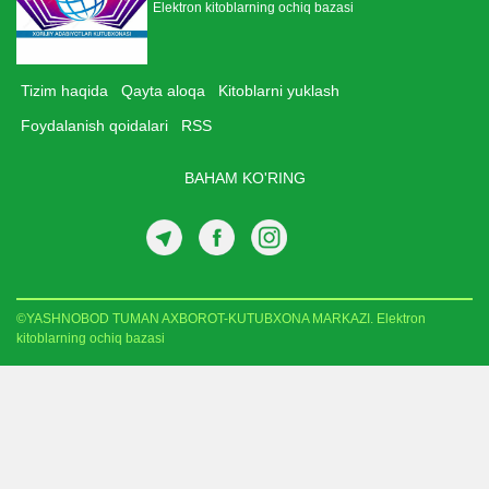
Elektron kitoblarning ochiq bazasi
Tizim haqida
Qayta aloqa
Kitoblarni yuklash
Foydalanish qoidalari
RSS
BAHAM KO'RING
©YASHNOBOD TUMAN AXBOROT-KUTUBXONA MARKAZI. Elektron
kitoblarning ochiq bazasi