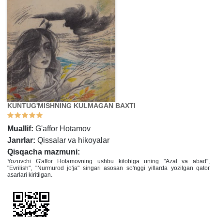
KUNTUG'MISHNING KULMAGAN BAXTI
Muallif:
G'affor Hotamov
Janrlar:
Qissalar va hikoyalar
Qisqacha mazmuni:
Yozuvchi G'affor Hotamovning ushbu kitobiga uning "Azal va abad",
"Evrilish", "Nurmurod jo'ja" singari asosan so'nggi yillarda yozilgan qator
asarlari kiritilgan.