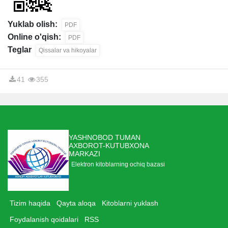
Yuklab olish:
PDF
Online o'qish:
PDF
Teglar
Qissalar va hikoyalar
41
355
YASHNOBOD TUMAN
AXBOROT-KUTUBXONA
MARKAZI
Elektron kitoblarning ochiq bazasi
Tizim haqida
Qayta aloqa
Kitoblarni yuklash
Foydalanish qoidalari
RSS