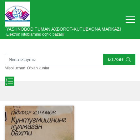
YASHNOBOD TUMAN AXBOROT-KUTUBXONA MARKAZI
Elektron kitoblarning ochiq bazasi
IZLASH
Misol uchun: O'tkan kunlar