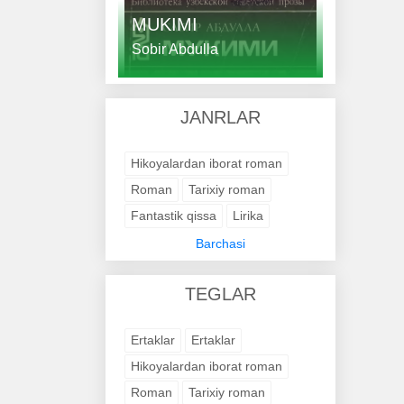
MUKIMI
Sobir Abdulla
JANRLAR
Hikoyalardan iborat roman
Roman
Tarixiy roman
Fantastik qissa
Lirika
Янги шеърлар
Barchasi
Шеърлар ва достон
TEGLAR
Ilmiy-fantastik roman
Tarixiy roman
Қисса
Ertaklar
Ertaklar
Ҳажвиялар
Қаър гулдуроси
Hikoyalardan iborat roman
Tarixiy roman
Roman
Tarixiy roman
She'rlar to'plami
Ҳикматлар