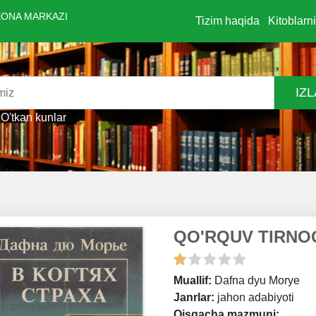
ONA MARKAZI
Tizim haqida
Kitoblarn
IZ
O'tkan kunlar
QO'RQUV TIRNO
Muallif:
Dafna dyu Morye
Janrlar:
jahon adabiyoti
Qisqacha mazmuni: