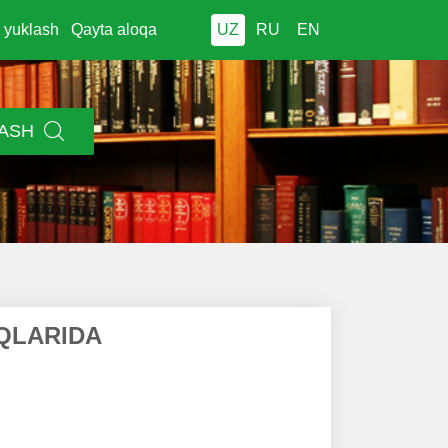
i yuklash
Qayta aloqa
UZ
RU
EN
LASH
QLARIDA