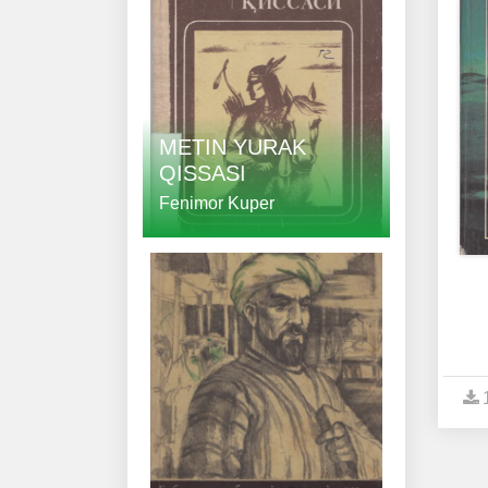
METIN YURAK
QISSASI
Fenimor Kuper