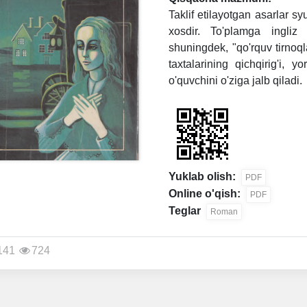
Taklif etilayotgan asarlar s
xosdir. To'plamga ingliz 
shuningdek, "qo'rquv tirnoql
taxtalarining qichqirig'i, y
o'quvchini o'ziga jalb qiladi.
Yuklab olish:
PDF
Online o'qish:
PDF
Teglar
Roman
141
724