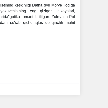
yujetining keskinligi Dafna dyu Morye ijodiga
yozuvchisining eng qiziqarli hikoyalari,
arida"gotika romani kiritilgan. Zulmatda Pol
ordam so'rab qichqiriqlar, qo'rqinchli muhit